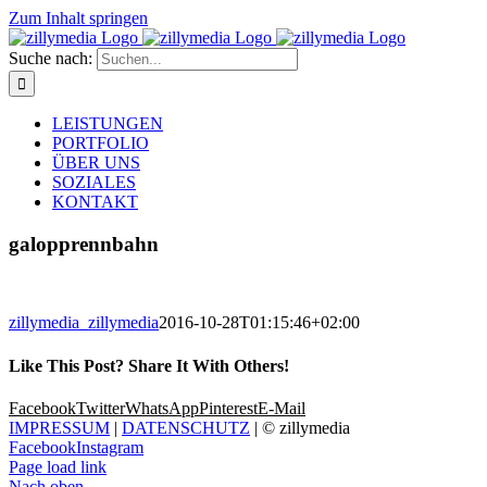
Zum Inhalt springen
Suche nach:
LEISTUNGEN
PORTFOLIO
ÜBER UNS
SOZIALES
KONTAKT
galopprennbahn
zillymedia_zillymedia
2016-10-28T01:15:46+02:00
Like This Post? Share It With Others!
Facebook
Twitter
WhatsApp
Pinterest
E-Mail
IMPRESSUM
|
DATENSCHUTZ
| © zillymedia
Facebook
Instagram
Page load link
Nach oben