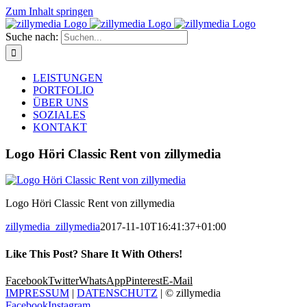
Zum Inhalt springen
Suche nach:
LEISTUNGEN
PORTFOLIO
ÜBER UNS
SOZIALES
KONTAKT
Logo Höri Classic Rent von zillymedia
Logo Höri Classic Rent von zillymedia
zillymedia_zillymedia
2017-11-10T16:41:37+01:00
Like This Post? Share It With Others!
Facebook
Twitter
WhatsApp
Pinterest
E-Mail
IMPRESSUM
|
DATENSCHUTZ
| © zillymedia
Facebook
Instagram